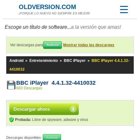
OLDVERSION.COM
¡PORQUE LO NUEVO NO SIEMPRE ES MEJOR!
Escoge un título de software...
a la versión que amas!
Ver descargas para
Mostrar todas las descargas
Android
Android
»
Entretenimiento
»
BBC iPlayer
»
BBC iPlayer 4.4.1.32-
4410032
BBC iPlayer 4.4.1.32-4410032
683 Descargas
Descargar ahora
Probada:
Libre de spyware, adware y virus
Descargas disponibles:
Android