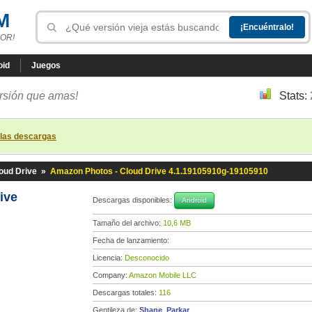
M
OR!
oid
Juegos
ersión que amas!
Stats:
 las descargas
oud Drive
»
Amazon Photos - Cloud Drive 4.1.19105910g-19105910
rive
Descargas disponibles:
Android
Tamaño del archivo:
10,6 MB
Fecha de lanzamiento:
Licencia:
Desconocido
Company:
Amazon Mobile LLC
Descargas totales:
116
Gentileza de:
Shane_Parkar