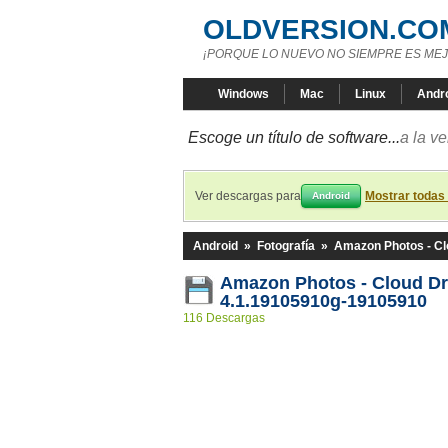
OLDVERSION.CO
¡PORQUE LO NUEVO NO SIEMPRE ES MEJ
Windows
Mac
Linux
Andr
Escoge un título de software...
a la v
Ver descargas para
Mostrar todas
Android
Android
»
Fotografía
»
Amazon Photos - Cl
Amazon Photos - Cloud D
4.1.19105910g-19105910
116 Descargas