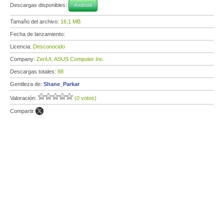
Descargas disponibles:
Android
Tamaño del archivo:
16,1 MB
Fecha de lanzamiento:
Licencia:
Desconocido
Company:
ZenUI, ASUS Computer Inc.
Descargas totales:
88
Gentileza de:
Shane_Parkar
Valoración:
(0 votos)
Compartir: