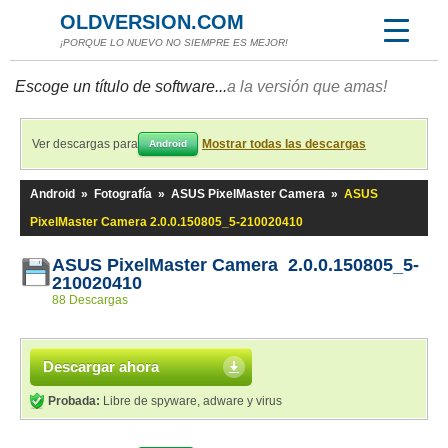
OLDVERSION.COM
¡PORQUE LO NUEVO NO SIEMPRE ES MEJOR!
Escoge un título de software...
a la versión que amas!
Ver descargas para
Mostrar todas las descargas
Android
Android
»
Fotografía
»
ASUS PixelMaster Camera
»
ASUS
PixelMaster Camera 2.0.0.150805_5-210020410
ASUS PixelMaster Camera 2.0.0.150805_5-
210020410
88 Descargas
Descargar ahora
Probada:
Libre de spyware, adware y virus