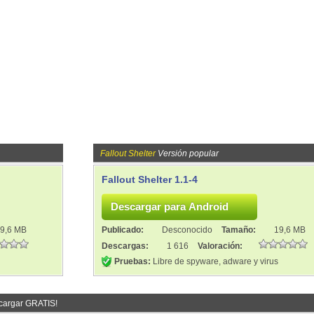
Fallout Shelter
Versión popular
Fallout Shelter 1.1-4
9,6 MB
Publicado:
Desconocido
Tamaño:
19,6 MB
Descargas:
1 616
Valoración:
Pruebas:
Libre de spyware, adware y virus
cargar GRATIS!