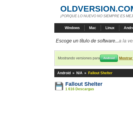
OLDVERSION.CO
¡PORQUE LO NUEVO NO SIEMPRE ES MEJ
Windows
Mac
Linux
Andr
Escoge un título de software...
a la v
Mostrando versiones para
Mostrar
Android
Android
»
N/A
»
Fallout Shelter
Fallout Shelter
1 616 Descargas