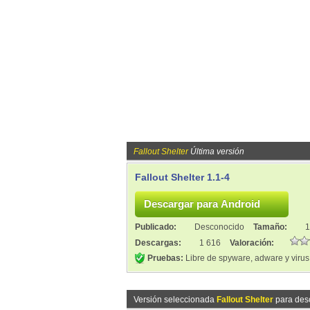
Fallout Shelter
Última versión
Fallout Shelter 1.1-4
Publicado:
Desconocido
Tamaño:
1
Descargas:
1 616
Valoración:
Pruebas:
Libre de spyware, adware y virus
Versión seleccionada
Fallout Shelter
para des