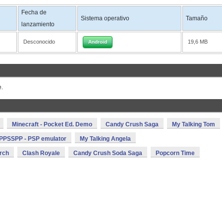
Fecha de
Sistema operativo
Tamaño
lanzamiento
Desconocido
19,6 MB
Android
e.
Minecraft - Pocket Ed. Demo
Candy Crush Saga
My Talking Tom
PPSSPP - PSP emulator
My Talking Angela
rch
Clash Royale
Candy Crush Soda Saga
Popcorn Time