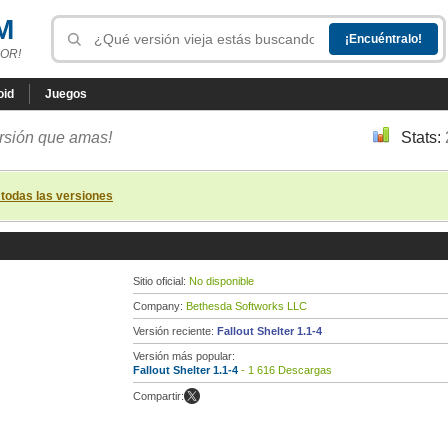
M
OR!
oid
Juegos
ersión que amas!
Stats:
 todas las versiones
Sitio oficial:
No disponible
Company:
Bethesda Softworks LLC
Versión reciente:
Fallout Shelter 1.1-4
Versión más popular:
Fallout Shelter 1.1-4
- 1 616 Descargas
Compartir: