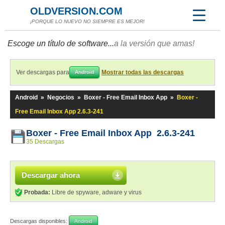
OLDVERSION.COM
¡PORQUE LO NUEVO NO SIEMPRE ES MEJOR!
Escoge un título de software...
a la versión que amas!
Ver descargas para
Mostrar todas las descargas
Android
Android
»
Negocios
»
Boxer - Free Email Inbox App
»
Boxer -
Free Email Inbox App 2.6.3-241
Boxer - Free Email Inbox App 2.6.3-241
35 Descargas
Descargar ahora
Probada:
Libre de spyware, adware y virus
Descargas disponibles:
Android