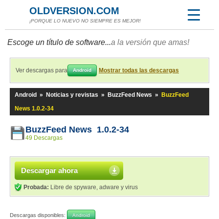
OLDVERSION.COM
¡PORQUE LO NUEVO NO SIEMPRE ES MEJOR!
Escoge un título de software...
a la versión que amas!
Ver descargas para
Mostrar todas las descargas
Android
Android
»
Noticias y revistas
»
BuzzFeed News
»
BuzzFeed
News 1.0.2-34
BuzzFeed News 1.0.2-34
49 Descargas
Descargar ahora
Probada:
Libre de spyware, adware y virus
Descargas disponibles:
Android