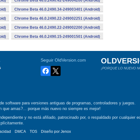
oid)
Chrome Beta 46.0.2490.42-249004200 (Android)
oid)
Chrome Beta 46.0.2490.34-249003401 (Android)
oid)
Chrome Beta 46.0.2490.22-249002251 (Android)
oid)
Chrome Beta 46.0.2490.22-249002200 (Android)
oid)
Chrome Beta 46.0.2490.15-249001501 (Android)
OLDVERS
a
Seguir OldVersion.com
s
¡PORQUE LO NUEVO N
de software para versiones antiguas de programas, controladores y juegos.
ión que amas?... porque más nuevo no siempre es mejor!
dependiente y no está afiliado, patrocinado por, o respaldado por cualquier ed
xplícitamente.
vacidad
DMCA
TOS
Diseño por
Jenox