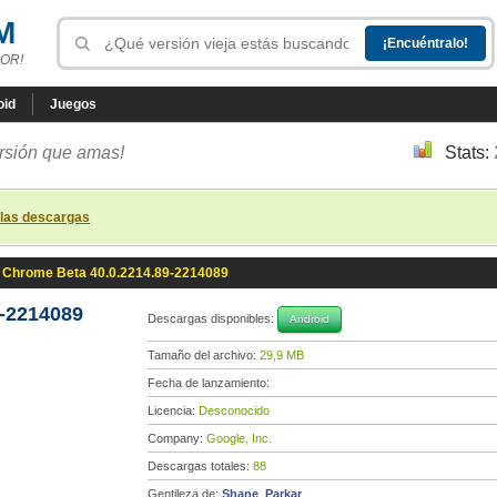
M
OR!
oid
Juegos
ersión que amas!
Stats:
 las descargas
Chrome Beta 40.0.2214.89-2214089
-2214089
Descargas disponibles:
Android
Tamaño del archivo:
29,9 MB
Fecha de lanzamiento:
Licencia:
Desconocido
Company:
Google, Inc.
Descargas totales:
88
Gentileza de:
Shane_Parkar