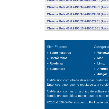
Chrome Beta 46.0.2490.42-249004201 (Andr
Chrome Beta 46.0.2490.34-249003451 (Andr
Chrome Beta 46.0.2490.34-249003400 (Andr
Chrome Beta 46.0.2490.22-249002201 (Andr
Chrome Beta 46.0.2490.15-249001551 (Andr
Sitio Enlaces
Categorí
Sobre nosotros
Window
Contáctenos
Mac
Roadmap
Linux
Supporters
Android
Juegos
OldVersion.com ofrece descargas gratuitas 
Entonces, ¿por qué no rebajarse a la vers
OldVersion.com es un archivo de software in
listado en este sitio a menos que se note e
©2001-2026 OldVersion.com.
Política de pri