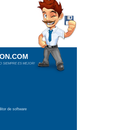
ION.COM
O SIEMPRE ES MEJOR!
itor de software