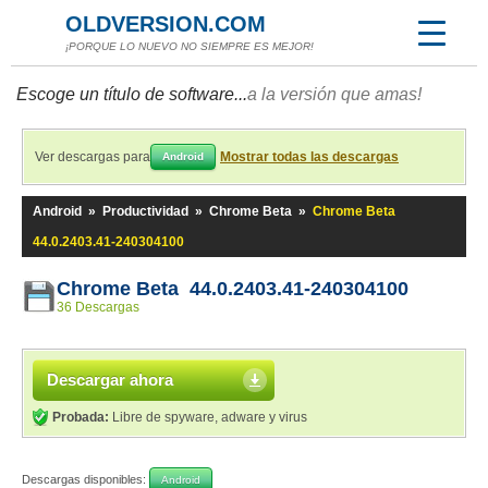
OLDVERSION.COM
¡PORQUE LO NUEVO NO SIEMPRE ES MEJOR!
Escoge un título de software...
a la versión que amas!
Ver descargas para
Mostrar todas las descargas
Android
Android
»
Productividad
»
Chrome Beta
»
Chrome Beta
44.0.2403.41-240304100
Chrome Beta 44.0.2403.41-240304100
36 Descargas
Descargar ahora
Probada:
Libre de spyware, adware y virus
Descargas disponibles:
Android