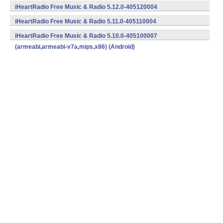
iHeartRadio Free Music & Radio 5.12.0-405120004
(armeabi,armeabi-v7a,mips,x86) (Android)
iHeartRadio Free Music & Radio 5.11.0-405110004
(armeabi,armeabi-v7a,mips,x86) (Android)
iHeartRadio Free Music & Radio 5.10.0-405100007
(armeabi,armeabi-v7a,mips,x86) (Android)