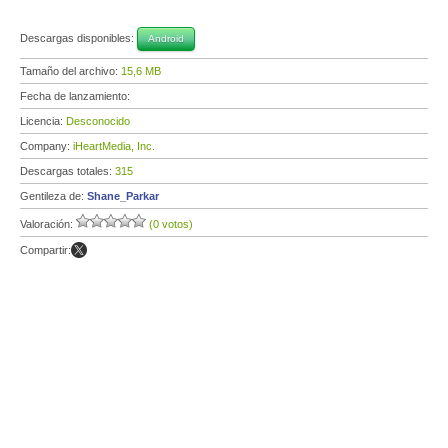
Descargas disponibles:
Android
Tamaño del archivo:
15,6 MB
Fecha de lanzamiento:
Licencia:
Desconocido
Company:
iHeartMedia, Inc.
Descargas totales:
315
Gentileza de:
Shane_Parkar
Valoración:
(0 votos)
Compartir: