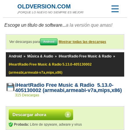
OLDVERSION.COM
¡PORQUE LO NUEVO NO SIEMPRE ES MEJOR!
Escoge un título de software...
a la versión que amas!
Ver descargas para
Mostrar todas las descargas
Android
Android
»
Música & Audio
»
iHeartRadio Free Music & Radio
»
iHeartRadio Free Music & Radio 5.13.0-405130002
(armeabi,armeabi-v7a,mips,x86)
iHeartRadio Free Music & Radio 5.13.0-
405130002 (armeabi,armeabi-v7a,mips,x86)
315 Descargas
Descargar ahora
Probada:
Libre de spyware, adware y virus