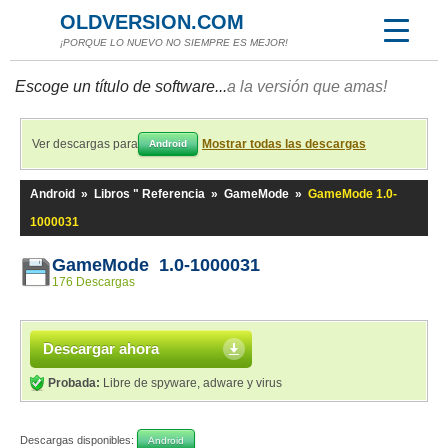
OLDVERSION.COM
¡PORQUE LO NUEVO NO SIEMPRE ES MEJOR!
Escoge un título de software...
a la versión que amas!
Ver descargas para
Mostrar todas las descargas
Android
Android
»
Libros " Referencia
»
GameMode
»
GameMode 1.0-
1000031
GameMode 1.0-1000031
176 Descargas
Descargar ahora
Probada:
Libre de spyware, adware y virus
Descargas disponibles:
Android