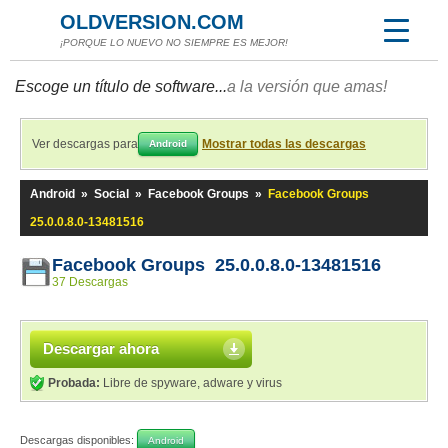
OLDVERSION.COM
¡PORQUE LO NUEVO NO SIEMPRE ES MEJOR!
Escoge un título de software...
a la versión que amas!
Ver descargas para
Mostrar todas las descargas
Android
Android
»
Social
»
Facebook Groups
»
Facebook Groups
25.0.0.8.0-13481516
Facebook Groups 25.0.0.8.0-13481516
37 Descargas
Descargar ahora
Probada:
Libre de spyware, adware y virus
Descargas disponibles:
Android