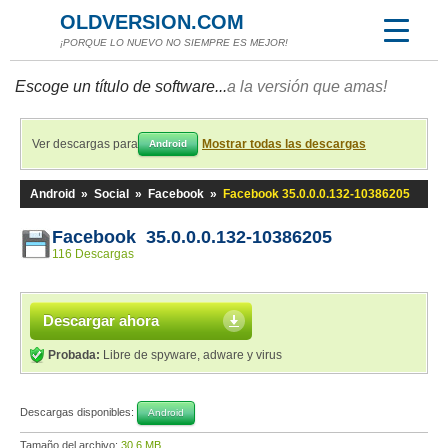
OLDVERSION.COM
¡PORQUE LO NUEVO NO SIEMPRE ES MEJOR!
Escoge un título de software...
a la versión que amas!
Ver descargas para
Mostrar todas las descargas
Android
Android
»
Social
»
Facebook
»
Facebook 35.0.0.0.132-10386205
Facebook 35.0.0.0.132-10386205
116 Descargas
Descargar ahora
Probada:
Libre de spyware, adware y virus
Descargas disponibles:
Android
Tamaño del archivo:
30,6 MB