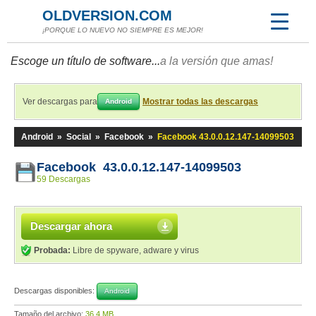
OLDVERSION.COM
¡PORQUE LO NUEVO NO SIEMPRE ES MEJOR!
Escoge un título de software...
a la versión que amas!
Ver descargas para
Mostrar todas las descargas
Android
Android
»
Social
»
Facebook
»
Facebook 43.0.0.12.147-14099503
Facebook 43.0.0.12.147-14099503
59 Descargas
Descargar ahora
Probada:
Libre de spyware, adware y virus
Descargas disponibles:
Android
Tamaño del archivo:
36,4 MB