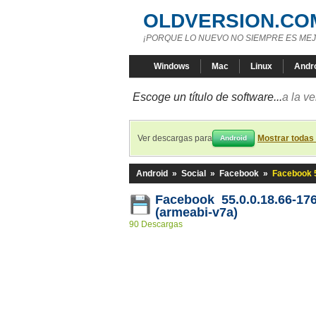
OLDVERSION.CO
¡PORQUE LO NUEVO NO SIEMPRE ES MEJ
Windows
Mac
Linux
Andr
Escoge un título de software...
a la v
Ver descargas para
Mostrar todas
Android
Android
»
Social
»
Facebook
»
Facebook 5
Facebook 55.0.0.18.66-17
(armeabi-v7a)
90 Descargas