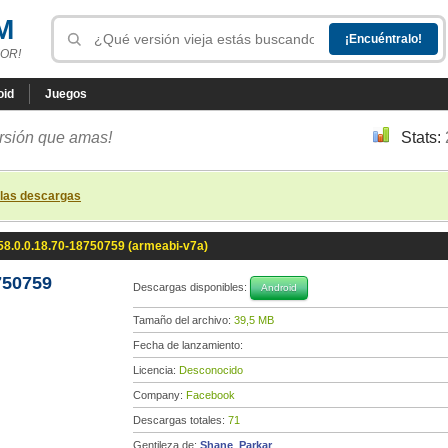
M
OR!
oid
Juegos
ersión que amas!
Stats:
 las descargas
8.0.0.18.70-18750759 (armeabi-v7a)
750759
Descargas disponibles:
Android
Tamaño del archivo:
39,5 MB
Fecha de lanzamiento:
Licencia:
Desconocido
Company:
Facebook
Descargas totales:
71
Gentileza de:
Shane_Parkar