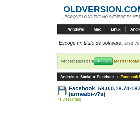
OLDVERSION.CO
¡PORQUE LO NUEVO NO SIEMPRE ES MEJ
Windows
Mac
Linux
Andr
Escoge un título de software...
a la v
Ver descargas para
Mostrar todas
Android
Android
»
Social
»
Facebook
»
Facebook 5
Facebook 58.0.0.18.70-18
(armeabi-v7a)
71 Descargas