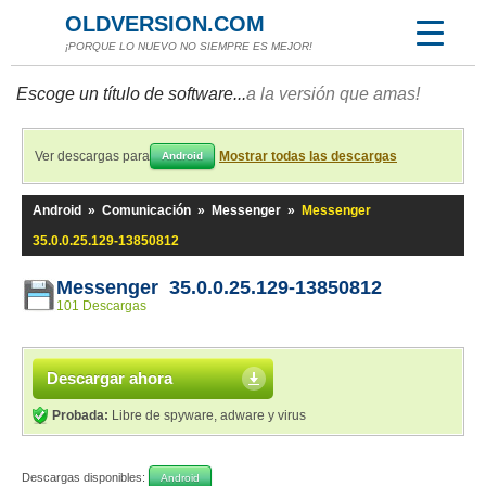
OLDVERSION.COM
¡PORQUE LO NUEVO NO SIEMPRE ES MEJOR!
Escoge un título de software...
a la versión que amas!
Ver descargas para
Mostrar todas las descargas
Android
Android
»
Comunicación
»
Messenger
»
Messenger
35.0.0.25.129-13850812
Messenger 35.0.0.25.129-13850812
101 Descargas
Descargar ahora
Probada:
Libre de spyware, adware y virus
Descargas disponibles:
Android