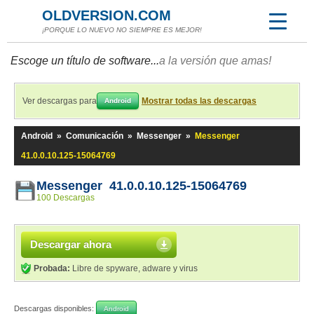
OLDVERSION.COM
¡PORQUE LO NUEVO NO SIEMPRE ES MEJOR!
Escoge un título de software...
a la versión que amas!
Ver descargas para
Mostrar todas las descargas
Android
Android
»
Comunicación
»
Messenger
»
Messenger
41.0.0.10.125-15064769
Messenger 41.0.0.10.125-15064769
100 Descargas
Descargar ahora
Probada:
Libre de spyware, adware y virus
Descargas disponibles:
Android