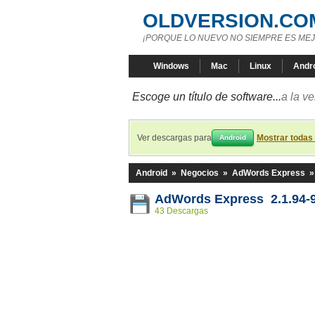
OLDVERSION.CO
¡PORQUE LO NUEVO NO SIEMPRE ES MEJ
Windows
Mac
Linux
Andr
Escoge un título de software...
a la v
Ver descargas para
Mostrar todas
Android
Android
»
Negocios
»
AdWords Express
AdWords Express 2.1.94-
43 Descargas