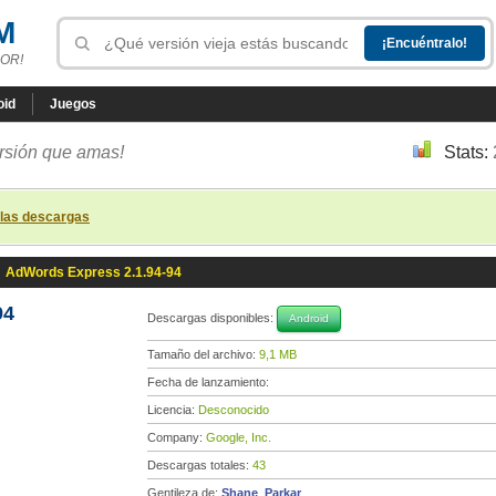
M
OR!
oid
Juegos
ersión que amas!
Stats:
 las descargas
»
AdWords Express 2.1.94-94
94
Descargas disponibles:
Android
Tamaño del archivo:
9,1 MB
Fecha de lanzamiento:
Licencia:
Desconocido
Company:
Google, Inc.
Descargas totales:
43
Gentileza de:
Shane_Parkar