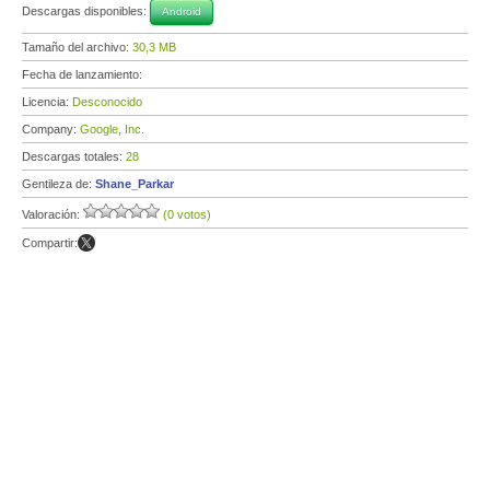
Descargas disponibles:
Android
Tamaño del archivo:
30,3 MB
Fecha de lanzamiento:
Licencia:
Desconocido
Company:
Google, Inc.
Descargas totales:
28
Gentileza de:
Shane_Parkar
Valoración:
(0 votos)
Compartir: