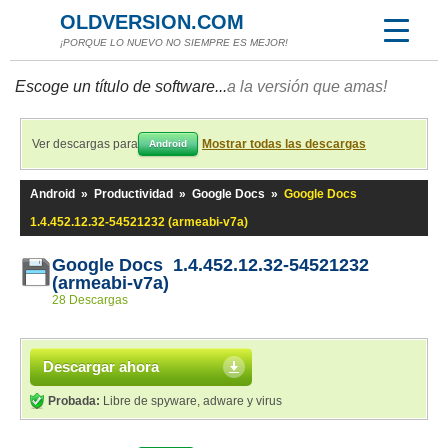
OLDVERSION.COM
¡PORQUE LO NUEVO NO SIEMPRE ES MEJOR!
Escoge un título de software...
a la versión que amas!
Ver descargas para
Mostrar todas las descargas
Android
Android
»
Productividad
»
Google Docs
»
Google Docs
1.4.452.12.32-54521232 (armeabi-v7a)
Google Docs 1.4.452.12.32-54521232
(armeabi-v7a)
28 Descargas
Descargar ahora
Probada:
Libre de spyware, adware y virus