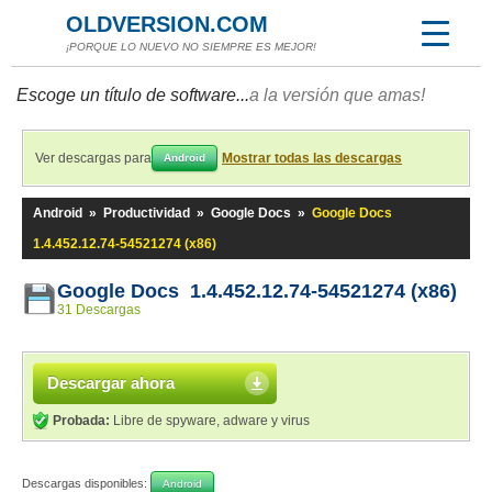
OLDVERSION.COM
¡PORQUE LO NUEVO NO SIEMPRE ES MEJOR!
Escoge un título de software...
a la versión que amas!
Ver descargas para
Mostrar todas las descargas
Android
Android
»
Productividad
»
Google Docs
»
Google Docs
1.4.452.12.74-54521274 (x86)
Google Docs 1.4.452.12.74-54521274 (x86)
31 Descargas
Descargar ahora
Probada:
Libre de spyware, adware y virus
Descargas disponibles:
Android