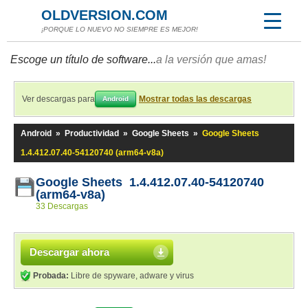
OLDVERSION.COM
¡PORQUE LO NUEVO NO SIEMPRE ES MEJOR!
Escoge un título de software...
a la versión que amas!
Ver descargas para
Mostrar todas las descargas
Android
Android
»
Productividad
»
Google Sheets
»
Google Sheets
1.4.412.07.40-54120740 (arm64-v8a)
Google Sheets 1.4.412.07.40-54120740
(arm64-v8a)
33 Descargas
Descargar ahora
Probada:
Libre de spyware, adware y virus