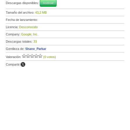
Descargas disponibles:
Android
Tamaño del archivo:
43,2 MB
Fecha de lanzamiento:
Licencia:
Desconocido
Company:
Google, Inc.
Descargas totales:
33
Gentileza de:
Shane_Parkar
Valoración:
(0 votos)
Compartir: