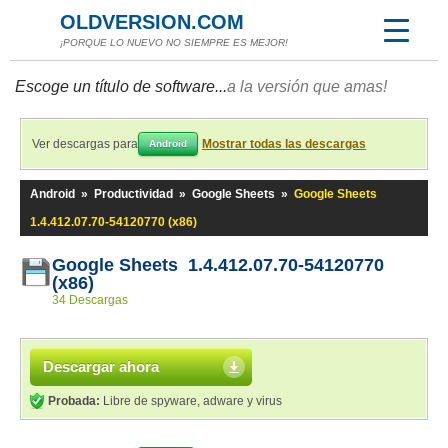
OLDVERSION.COM
¡PORQUE LO NUEVO NO SIEMPRE ES MEJOR!
Escoge un título de software...
a la versión que amas!
Ver descargas para
Mostrar todas las descargas
Android
Android
»
Productividad
»
Google Sheets
»
Google Sheets
1.4.412.07.70-54120770 (x86)
Google Sheets 1.4.412.07.70-54120770
(x86)
34 Descargas
Descargar ahora
Probada:
Libre de spyware, adware y virus