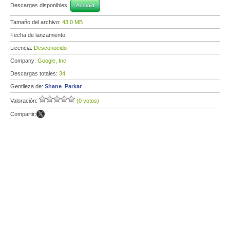
Descargas disponibles:
Android
Tamaño del archivo:
43,0 MB
Fecha de lanzamiento:
Licencia:
Desconocido
Company:
Google, Inc.
Descargas totales:
34
Gentileza de:
Shane_Parkar
Valoración:
(0 votos)
Compartir: