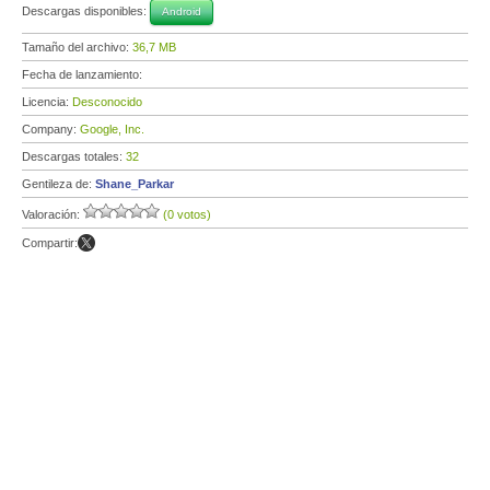
Descargas disponibles:
Android
Tamaño del archivo:
36,7 MB
Fecha de lanzamiento:
Licencia:
Desconocido
Company:
Google, Inc.
Descargas totales:
32
Gentileza de:
Shane_Parkar
Valoración:
(0 votos)
Compartir: