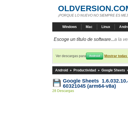
OLDVERSION.CO
¡PORQUE LO NUEVO NO SIEMPRE ES MEJ
Windows
Mac
Linux
Andr
Escoge un título de software...
a la v
Ver descargas para
Mostrar todas
Android
Android
»
Productividad
»
Google Sheets
Google Sheets 1.6.032.10.
60321045 (arm64-v8a)
28 Descargas