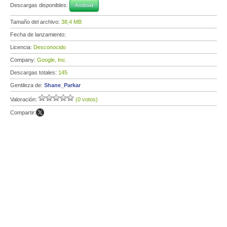
Descargas disponibles:
Android
Tamaño del archivo:
38,4 MB
Fecha de lanzamiento:
Licencia:
Desconocido
Company:
Google, Inc.
Descargas totales:
145
Gentileza de:
Shane_Parkar
Valoración:
(0 votos)
Compartir: