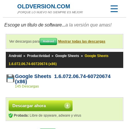
OLDVERSION.COM
¡PORQUE LO NUEVO NO SIEMPRE ES MEJOR!
Escoge un título de software...
a la versión que amas!
Ver descargas para
Mostrar todas las descargas
Android
Android
»
Productividad
»
Google Sheets
»
Google Sheets
1.6.072.06.74-60720674 (x86)
Google Sheets 1.6.072.06.74-60720674
(x86)
145 Descargas
Descargar ahora
Probada:
Libre de spyware, adware y virus