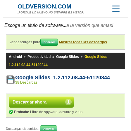
OLDVERSION.COM
¡PORQUE LO NUEVO NO SIEMPRE ES MEJOR!
Escoge un título de software...
a la versión que amas!
Ver descargas para
Mostrar todas las descargas
Android
Android
»
Productividad
»
Google Slides
»
Google Slides
1.2.112.08.44-51120844
Google Slides 1.2.112.08.44-51120844
38 Descargas
Descargar ahora
Probada:
Libre de spyware, adware y virus
Descargas disponibles:
Android