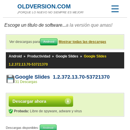
OLDVERSION.COM
¡PORQUE LO NUEVO NO SIEMPRE ES MEJOR!
Escoge un título de software...
a la versión que amas!
Ver descargas para
Mostrar todas las descargas
Android
Android
»
Productividad
»
Google Slides
»
Google Slides
1.2.372.13.70-53721370
Google Slides 1.2.372.13.70-53721370
31 Descargas
Descargar ahora
Probada:
Libre de spyware, adware y virus
Descargas disponibles:
Android