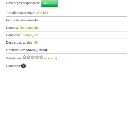
Descargas disponibles:
Android
Tamaño del archivo:
36,9 MB
Fecha de lanzamiento:
Licencia:
Desconocido
Company:
Google, Inc.
Descargas totales:
30
Gentileza de:
Shane_Parkar
Valoración:
(0 votos)
Compartir: