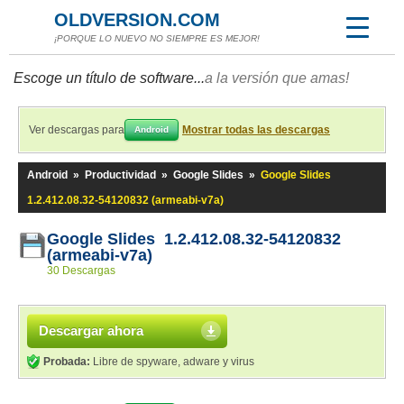
OLDVERSION.COM
¡PORQUE LO NUEVO NO SIEMPRE ES MEJOR!
Escoge un título de software...
a la versión que amas!
Ver descargas para
Mostrar todas las descargas
Android
Android
»
Productividad
»
Google Slides
»
Google Slides
1.2.412.08.32-54120832 (armeabi-v7a)
Google Slides 1.2.412.08.32-54120832
(armeabi-v7a)
30 Descargas
Descargar ahora
Probada:
Libre de spyware, adware y virus