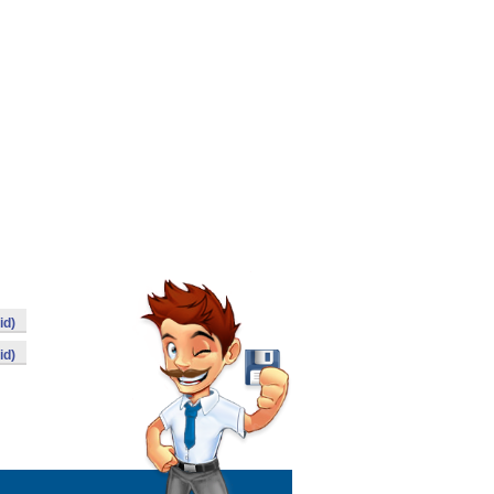
id)
id)