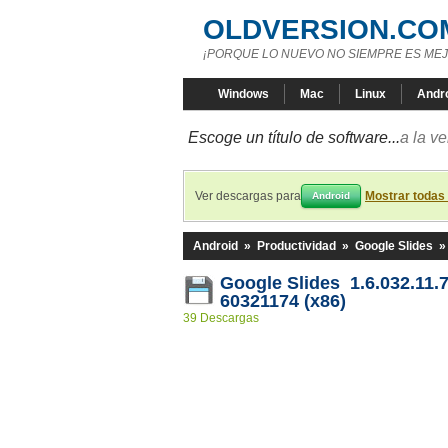
OLDVERSION.CO
¡PORQUE LO NUEVO NO SIEMPRE ES MEJ
Windows
Mac
Linux
Andr
Escoge un título de software...
a la v
Ver descargas para
Mostrar todas
Android
Android
»
Productividad
»
Google Slides
Google Slides 1.6.032.11.7
60321174 (x86)
39 Descargas