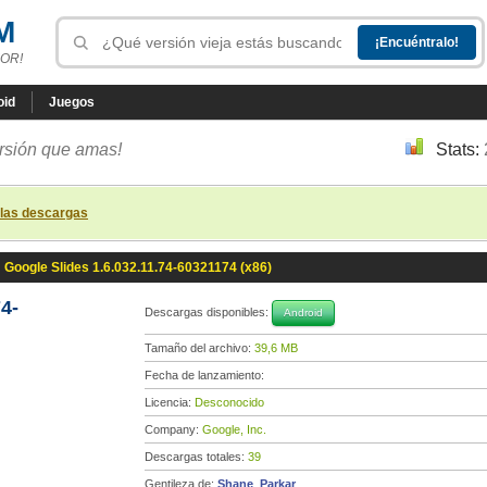
M
OR!
oid
Juegos
ersión que amas!
Stats:
 las descargas
»
Google Slides 1.6.032.11.74-60321174 (x86)
4-
Descargas disponibles:
Android
Tamaño del archivo:
39,6 MB
Fecha de lanzamiento:
Licencia:
Desconocido
Company:
Google, Inc.
Descargas totales:
39
Gentileza de:
Shane_Parkar