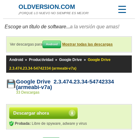
OLDVERSION.COM
¡PORQUE LO NUEVO NO SIEMPRE ES MEJOR!
Escoge un título de software...
a la versión que amas!
Ver descargas para
Mostrar todas las descargas
Android
Android
»
Productividad
»
Google Drive
»
Google Drive
2.3.474.23.34-54742334 (armeabi-v7a)
Google Drive 2.3.474.23.34-54742334
(armeabi-v7a)
33 Descargas
Descargar ahora
Probada:
Libre de spyware, adware y virus