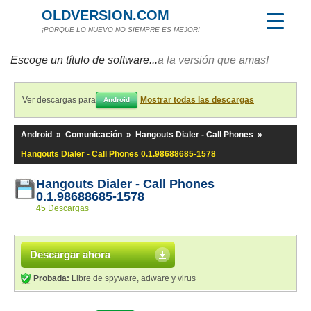
OLDVERSION.COM
¡PORQUE LO NUEVO NO SIEMPRE ES MEJOR!
Escoge un título de software...
a la versión que amas!
Ver descargas para
Mostrar todas las descargas
Android
Android
»
Comunicación
»
Hangouts Dialer - Call Phones
»
Hangouts Dialer - Call Phones 0.1.98688685-1578
Hangouts Dialer - Call Phones
0.1.98688685-1578
45 Descargas
Descargar ahora
Probada:
Libre de spyware, adware y virus