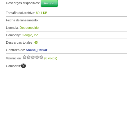
Descargas disponibles:
Android
Tamaño del archivo:
80,1 KB
Fecha de lanzamiento:
Licencia:
Desconocido
Company:
Google, Inc.
Descargas totales:
45
Gentileza de:
Shane_Parkar
Valoración:
(0 votos)
Compartir: