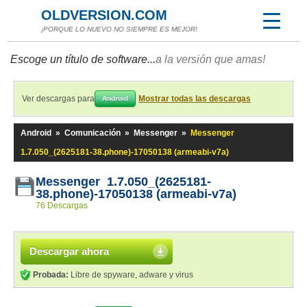
OLDVERSION.COM
¡PORQUE LO NUEVO NO SIEMPRE ES MEJOR!
Escoge un título de software...
a la versión que amas!
Ver descargas para
Mostrar todas las descargas
Android
Android
»
Comunicación
»
Messenger
»
Messenger
1.7.050_(2625181-38.phone)-17050138 (armeabi-v7a)
Messenger 1.7.050_(2625181-
38.phone)-17050138 (armeabi-v7a)
76 Descargas
Descargar ahora
Probada:
Libre de spyware, adware y virus