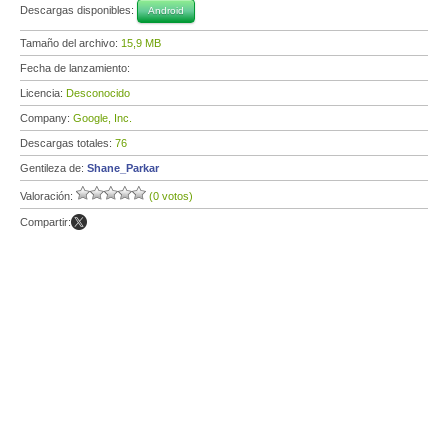
Descargas disponibles:
Android
Tamaño del archivo:
15,9 MB
Fecha de lanzamiento:
Licencia:
Desconocido
Company:
Google, Inc.
Descargas totales:
76
Gentileza de:
Shane_Parkar
Valoración:
(0 votos)
Compartir: