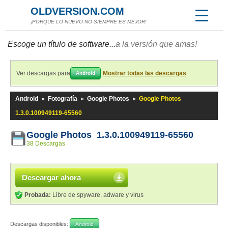
OLDVERSION.COM
¡PORQUE LO NUEVO NO SIEMPRE ES MEJOR!
Escoge un título de software...
a la versión que amas!
Ver descargas para
Mostrar todas las descargas
Android
Android
»
Fotografía
»
Google Photos
»
Google Photos
1.3.0.100949119-65560
Google Photos 1.3.0.100949119-65560
38 Descargas
Descargar ahora
Probada:
Libre de spyware, adware y virus
Descargas disponibles:
Android