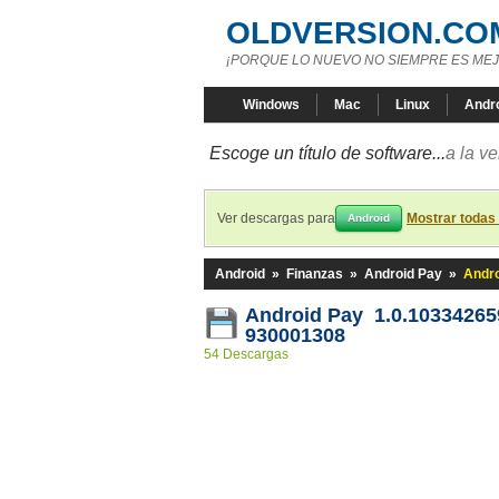
OLDVERSION.CO
¡PORQUE LO NUEVO NO SIEMPRE ES MEJ
Windows
Mac
Linux
Andr
Escoge un título de software...
a la v
Ver descargas para
Mostrar todas
Android
Android
»
Finanzas
»
Android Pay
»
Andro
Android Pay 1.0.10334265
930001308
54 Descargas