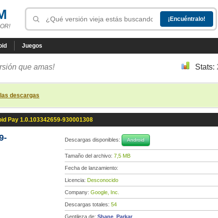
M
OR!
oid
Juegos
ersión que amas!
Stats:
 las descargas
id Pay 1.0.103342659-930001308
9-
Descargas disponibles:
Android
Tamaño del archivo:
7,5 MB
Fecha de lanzamiento:
Licencia:
Desconocido
Company:
Google, Inc.
Descargas totales:
54
Gentileza de:
Shane_Parkar