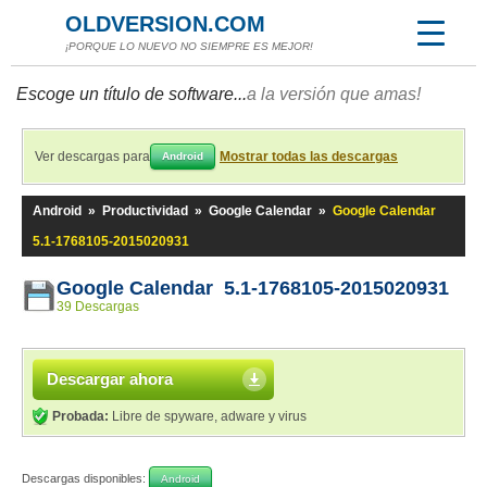
OLDVERSION.COM
¡PORQUE LO NUEVO NO SIEMPRE ES MEJOR!
Escoge un título de software...
a la versión que amas!
Ver descargas para
Mostrar todas las descargas
Android
Android
»
Productividad
»
Google Calendar
»
Google Calendar
5.1-1768105-2015020931
Google Calendar 5.1-1768105-2015020931
39 Descargas
Descargar ahora
Probada:
Libre de spyware, adware y virus
Descargas disponibles:
Android