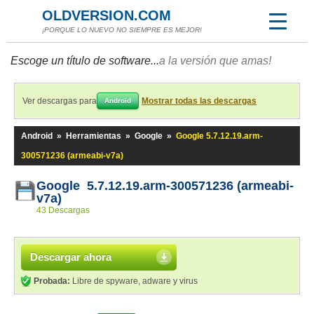
OLDVERSION.COM
¡PORQUE LO NUEVO NO SIEMPRE ES MEJOR!
Escoge un título de software...
a la versión que amas!
Ver descargas para
Mostrar todas las descargas
Android
Android
»
Herramientas
»
Google
»
Google 5.7.12.19.arm-
300571236 (armeabi-v7a)
Google 5.7.12.19.arm-300571236 (armeabi-
v7a)
43 Descargas
Descargar ahora
Probada:
Libre de spyware, adware y virus