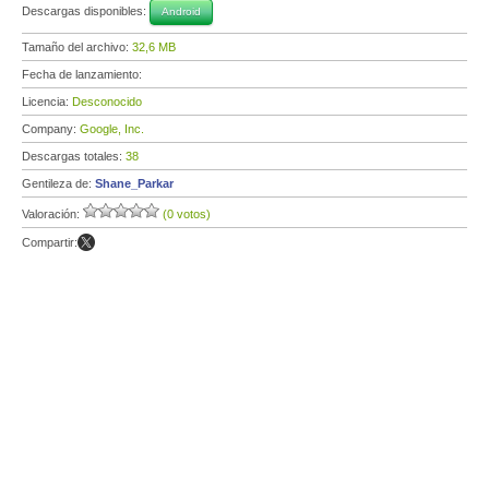
Descargas disponibles:
Android
Tamaño del archivo:
32,6 MB
Fecha de lanzamiento:
Licencia:
Desconocido
Company:
Google, Inc.
Descargas totales:
38
Gentileza de:
Shane_Parkar
Valoración:
(0 votos)
Compartir: