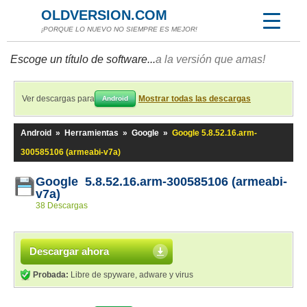
OLDVERSION.COM
¡PORQUE LO NUEVO NO SIEMPRE ES MEJOR!
Escoge un título de software...
a la versión que amas!
Ver descargas para
Mostrar todas las descargas
Android
Android
»
Herramientas
»
Google
»
Google 5.8.52.16.arm-
300585106 (armeabi-v7a)
Google 5.8.52.16.arm-300585106 (armeabi-
v7a)
38 Descargas
Descargar ahora
Probada:
Libre de spyware, adware y virus