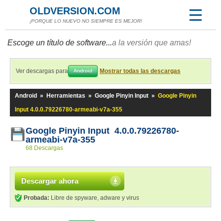
OLDVERSION.COM
¡PORQUE LO NUEVO NO SIEMPRE ES MEJOR!
Escoge un título de software...
a la versión que amas!
Ver descargas para
Mostrar todas las descargas
Android
Android
»
Herramientas
»
Google Pinyin Input
»
Google Pinyin
Input 4.0.0.79226780-armeabi-v7a-355
Google Pinyin Input 4.0.0.79226780-
armeabi-v7a-355
68 Descargas
Descargar ahora
Probada:
Libre de spyware, adware y virus