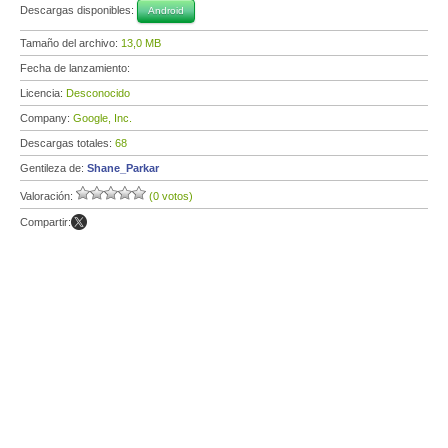
Descargas disponibles:
Android
Tamaño del archivo:
13,0 MB
Fecha de lanzamiento:
Licencia:
Desconocido
Company:
Google, Inc.
Descargas totales:
68
Gentileza de:
Shane_Parkar
Valoración:
(0 votos)
Compartir: