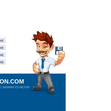
id)
id)
id)
id)
ION.COM
O SIEMPRE ES MEJOR!