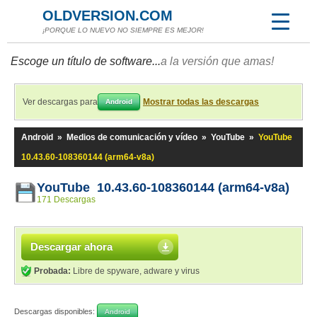
OLDVERSION.COM
¡PORQUE LO NUEVO NO SIEMPRE ES MEJOR!
Escoge un título de software...
a la versión que amas!
Ver descargas para
Mostrar todas las descargas
Android
Android
»
Medios de comunicación y vídeo
»
YouTube
»
YouTube
10.43.60-108360144 (arm64-v8a)
YouTube 10.43.60-108360144 (arm64-v8a)
171 Descargas
Descargar ahora
Probada:
Libre de spyware, adware y virus
Descargas disponibles:
Android