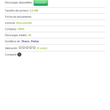
Descargas disponibles:
Android
Tamaño del archivo:
6,6 MB
Fecha de lanzamiento:
Licencia:
Desconocido
Company:
IMDb
Descargas totales:
60
Gentileza de:
Shane_Parkar
Valoración:
(0 votos)
Compartir: