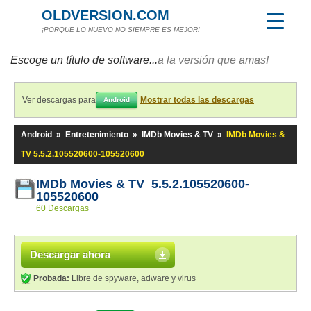
OLDVERSION.COM
¡PORQUE LO NUEVO NO SIEMPRE ES MEJOR!
Escoge un título de software...
a la versión que amas!
Ver descargas para
Mostrar todas las descargas
Android
Android
»
Entretenimiento
»
IMDb Movies & TV
»
IMDb Movies &
TV 5.5.2.105520600-105520600
IMDb Movies & TV 5.5.2.105520600-
105520600
60 Descargas
Descargar ahora
Probada:
Libre de spyware, adware y virus