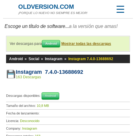
OLDVERSION.COM
¡PORQUE LO NUEVO NO SIEMPRE ES MEJOR!
Escoge un título de software...
a la versión que amas!
Ver descargas para
Mostrar todas las descargas
Android
Android
»
Social
»
Instagram
»
Instagram 7.4.0-13688692
Instagram 7.4.0-13688692
163 Descargas
Descargas disponibles:
Android
Tamaño del archivo:
10,8 MB
Fecha de lanzamiento:
Licencia:
Desconocido
Company:
Instagram