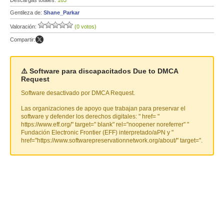
Descargas totales:
163
Gentileza de:
Shane_Parkar
Valoración:
(0 votos)
Compartir:
⚠️ Software para discapacitados Due to DMCA
Request
Software desactivado por DMCA Request.
Las organizaciones de apoyo que trabajan para preservar el
software y defender los derechos digitales: " href= "
https://www.eff.org/" target=" blank" rel="noopener noreferrer" "
Fundación Electronic Frontier (EFF) interpretado/aPN y "
href="https://www.softwarepreservationnetwork.org/about/" target=".