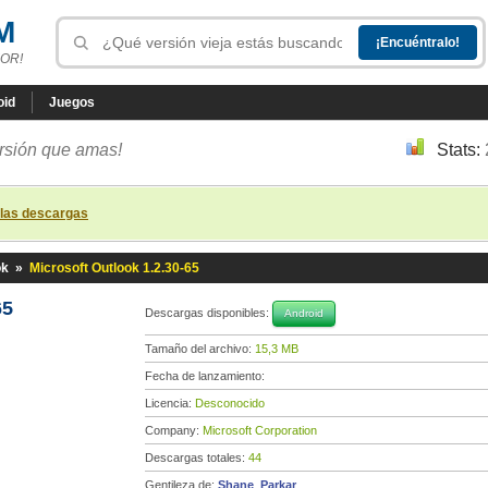
M
OR!
oid
Juegos
ersión que amas!
Stats:
 las descargas
ok
»
Microsoft Outlook 1.2.30-65
65
Descargas disponibles:
Android
Tamaño del archivo:
15,3 MB
Fecha de lanzamiento:
Licencia:
Desconocido
Company:
Microsoft Corporation
Descargas totales:
44
Gentileza de:
Shane_Parkar