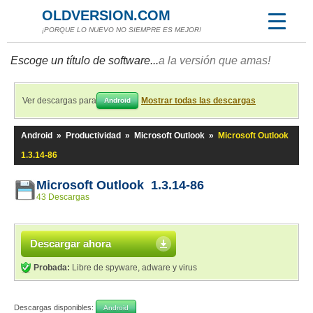
OLDVERSION.COM
¡PORQUE LO NUEVO NO SIEMPRE ES MEJOR!
Escoge un título de software...
a la versión que amas!
Ver descargas para
Mostrar todas las descargas
Android
Android
»
Productividad
»
Microsoft Outlook
»
Microsoft Outlook
1.3.14-86
Microsoft Outlook 1.3.14-86
43 Descargas
Descargar ahora
Probada:
Libre de spyware, adware y virus
Descargas disponibles:
Android