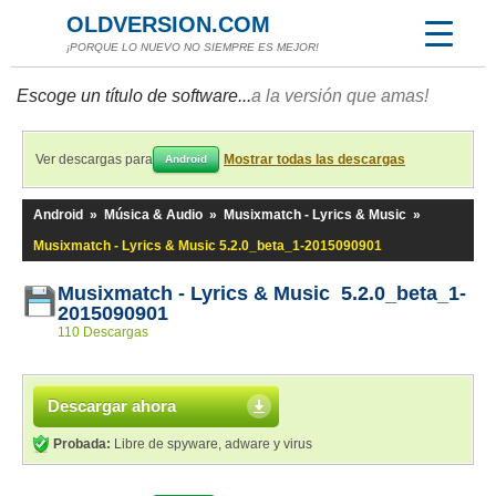
OLDVERSION.COM
¡PORQUE LO NUEVO NO SIEMPRE ES MEJOR!
Escoge un título de software...
a la versión que amas!
Ver descargas para
Mostrar todas las descargas
Android
Android
»
Música & Audio
»
Musixmatch - Lyrics & Music
»
Musixmatch - Lyrics & Music 5.2.0_beta_1-2015090901
Musixmatch - Lyrics & Music 5.2.0_beta_1-
2015090901
110 Descargas
Descargar ahora
Probada:
Libre de spyware, adware y virus