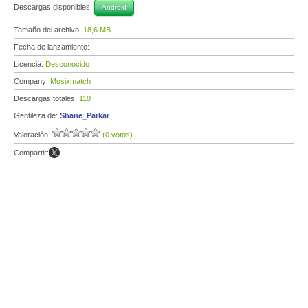
Descargas disponibles:
Android
Tamaño del archivo:
18,6 MB
Fecha de lanzamiento:
Licencia:
Desconocido
Company:
Musixmatch
Descargas totales:
110
Gentileza de:
Shane_Parkar
Valoración:
(0 votos)
Compartir: