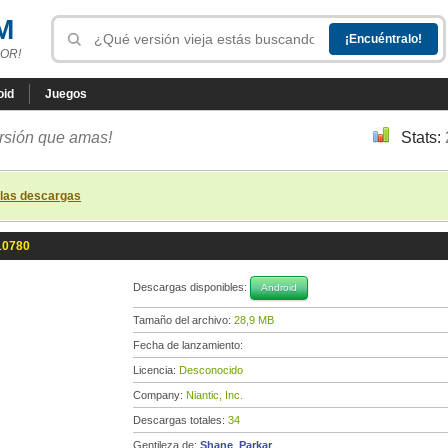
M
OR!
oid
Juegos
ersión que amas!
Stats:
 las descargas
-10780
Descargas disponibles:
Android
Tamaño del archivo:
28,9 MB
Fecha de lanzamiento:
Licencia:
Desconocido
Company:
Niantic, Inc.
Descargas totales:
34
Gentileza de:
Shane_Parkar