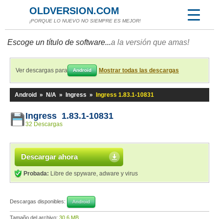
OLDVERSION.COM
¡PORQUE LO NUEVO NO SIEMPRE ES MEJOR!
Escoge un título de software...
a la versión que amas!
Ver descargas para
Mostrar todas las descargas
Android
Android
»
N/A
»
Ingress
»
Ingress 1.83.1-10831
Ingress 1.83.1-10831
32 Descargas
Descargar ahora
Probada:
Libre de spyware, adware y virus
Descargas disponibles:
Android
Tamaño del archivo:
30,6 MB