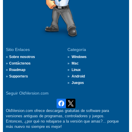
Sitio Enlaces
Categoría
Sobre nosotros
Windows
Contáctenos
Mac
Roadmap
Linux
Supporters
Android
Juegos
Seguir OldVersion.com
OldVersion.com ofrece descargas gratuitas de software para
versiones antiguas de programas, controladores y juegos.
Entonces, ¿por qué no rebajarse a la versión que amas?... porque
más nuevo no siempre es mejor!