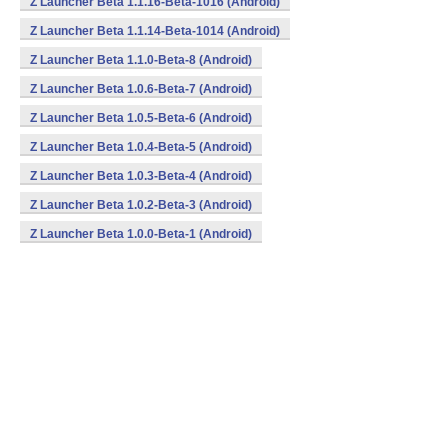
Z Launcher Beta 1.1.16-Beta-1016 (Android)
Z Launcher Beta 1.1.14-Beta-1014 (Android)
Z Launcher Beta 1.1.0-Beta-8 (Android)
Z Launcher Beta 1.0.6-Beta-7 (Android)
Z Launcher Beta 1.0.5-Beta-6 (Android)
Z Launcher Beta 1.0.4-Beta-5 (Android)
Z Launcher Beta 1.0.3-Beta-4 (Android)
Z Launcher Beta 1.0.2-Beta-3 (Android)
Z Launcher Beta 1.0.0-Beta-1 (Android)