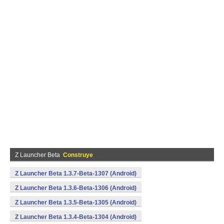
Z Launcher Beta
Construye
Z Launcher Beta 1.3.7-Beta-1307 (Android)
Z Launcher Beta 1.3.6-Beta-1306 (Android)
Z Launcher Beta 1.3.5-Beta-1305 (Android)
Z Launcher Beta 1.3.4-Beta-1304 (Android)