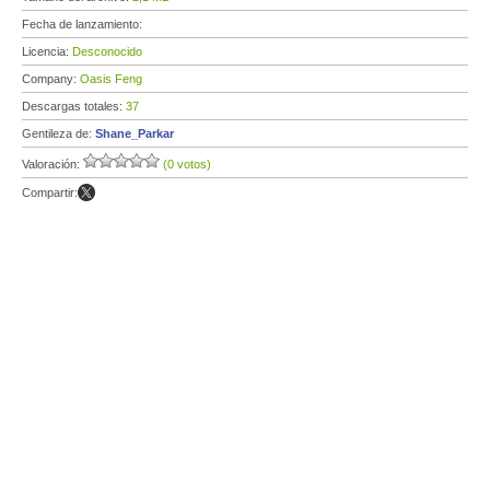
Fecha de lanzamiento:
Licencia:
Desconocido
Company:
Oasis Feng
Descargas totales:
37
Gentileza de:
Shane_Parkar
Valoración:
(0 votos)
Compartir: