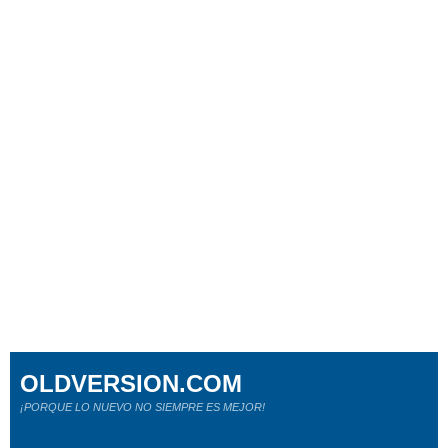
OLDVERSION.COM
¡PORQUE LO NUEVO NO SIEMPRE ES MEJOR!