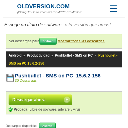
OLDVERSION.COM
¡PORQUE LO NUEVO NO SIEMPRE ES MEJOR!
Escoge un título de software...
a la versión que amas!
Ver descargas para
Mostrar todas las descargas
Android
Android
»
Productividad
»
Pushbullet - SMS on PC
»
Pushbullet -
SMS on PC 15.6.2-156
Pushbullet - SMS on PC 15.6.2-156
30 Descargas
Descargar ahora
Probada:
Libre de spyware, adware y virus
Descargas disponibles:
Android