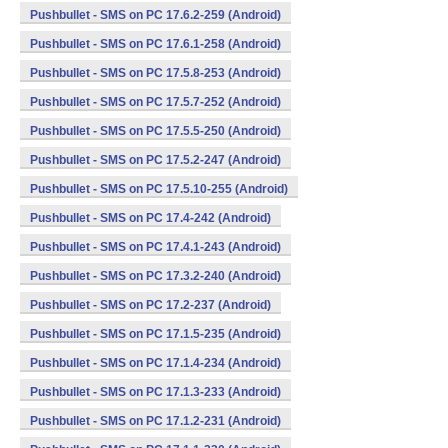
Pushbullet - SMS on PC 17.6.2-259 (Android)
Pushbullet - SMS on PC 17.6.1-258 (Android)
Pushbullet - SMS on PC 17.5.8-253 (Android)
Pushbullet - SMS on PC 17.5.7-252 (Android)
Pushbullet - SMS on PC 17.5.5-250 (Android)
Pushbullet - SMS on PC 17.5.2-247 (Android)
Pushbullet - SMS on PC 17.5.10-255 (Android)
Pushbullet - SMS on PC 17.4-242 (Android)
Pushbullet - SMS on PC 17.4.1-243 (Android)
Pushbullet - SMS on PC 17.3.2-240 (Android)
Pushbullet - SMS on PC 17.2-237 (Android)
Pushbullet - SMS on PC 17.1.5-235 (Android)
Pushbullet - SMS on PC 17.1.4-234 (Android)
Pushbullet - SMS on PC 17.1.3-233 (Android)
Pushbullet - SMS on PC 17.1.2-231 (Android)